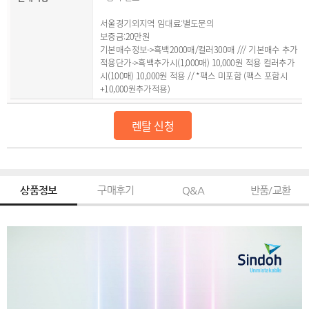
서울경기외지역 임대료:별도문의
보증금:20만원
기본매수정보->흑백2000매/컬러300매 /// 기본매수 추가
적용단가->흑백추가시(1,000매) 10,000원 적용 컬러추가
시(100매) 10,000원 적용 // *팩스 미포함 (팩스 포함시
+10,000원추가적용)
렌탈 신청
상품정보
구매후기
Q&A
반품/교환