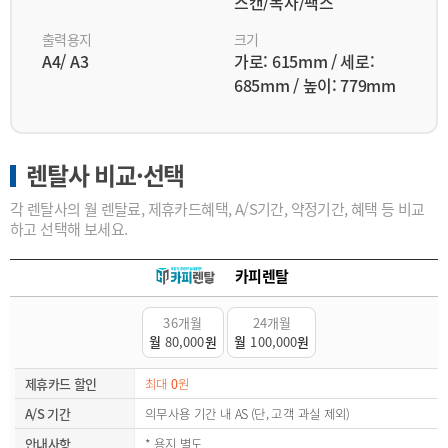
스캔/복사/팩스
출력용지
크기
A4/ A3
가로: 615mm / 세로:
685mm / 높이: 779mm
렌탈사 비교·선택
각 렌탈사의 월 렌탈료, 제휴카드혜택, A/S기간, 약정기간, 혜택 등 비교
하고 선택해 보세요.
카피렌탈
36개월
24개월
월
80,000
원
월
100,000
원
제휴카드 할인
최대
0
원
A/S 기간
의무사용 기간 내 AS (단, 고객 과실 제외)
안내사항
* 용지 별도