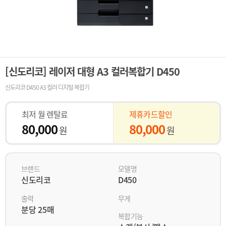
[신도리코] 레이저 대형 A3 컬러복합기 D450
신도리코 D450 A3 컬러 디지털 복합기
최저 월 렌탈료
제휴카드할인
80,000
80,000
원
원
브랜드
모델명
신도리코
D450
출력
무게
분당 25매
복합기능