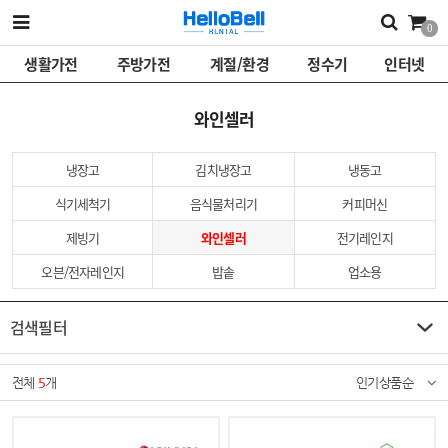
0
생활가전
주방가전
계절/환경
정수기
인터넷
와인셀러
냉장고
김치냉장고
냉동고
식기세척기
음식물처리기
커피머신
제빙기
와인셀러
전기레인지
오븐/전자레인지
밥솥
업소용
검색필터
전체
5
개
인기상품순