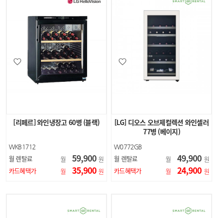
[리페르] 와인냉장고 60병 (블랙)
[LG] 디오스 오브제컬렉션 와인셀러
77병 (베이지)
WKB1712
W0772GB
59,900
49,900
월 렌탈료
월 렌탈료
월
원
월
원
35,900
24,900
카드혜택가
카드혜택가
월
원
월
원