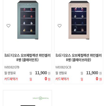
[LG] 디오스 오브제컬렉션 와인셀러
[LG] 디오스 오브제컬렉션 와인셀러
8병 (클레이민트)
8병 (클레이브라운)
W0082GTB
W0082GCB
11,900
11,900
월 렌탈료
월 렌탈료
월
원
월
원
0
0
카드혜택가
카드혜택가
월
원
월
원