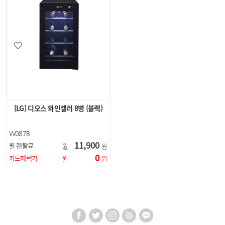
[LG] 디오스 와인셀러 8병 (블랙)
W087B
11,900
월 렌탈료
월
원
0
카드혜택가
월
원