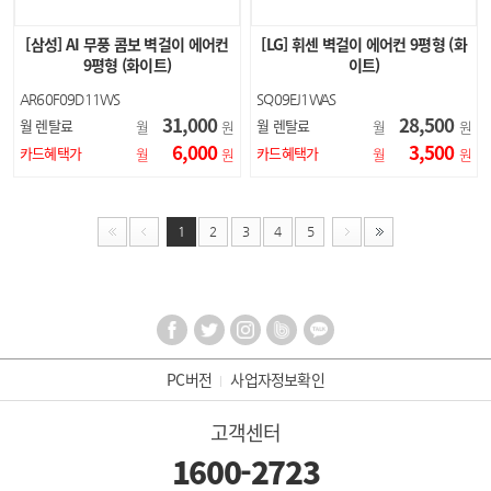
[삼성] AI 무풍 콤보 벽걸이 에어컨
[LG] 휘센 벽걸이 에어컨 9평형 (화
9평형 (화이트)
이트)
AR60F09D11WS
SQ09EJ1WAS
31,000
28,500
월 렌탈료
월 렌탈료
월
원
월
원
6,000
3,500
카드혜택가
카드혜택가
월
원
월
원
1
2
3
4
5
PC버전
사업자정보확인
고객센터
1600-2723