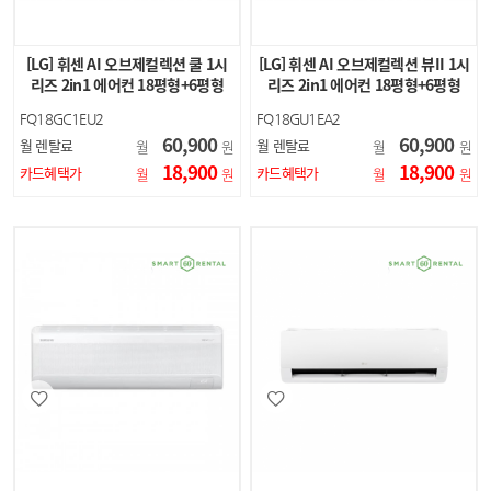
[LG] 휘센 AI 오브제컬렉션 쿨 1시
[LG] 휘센 AI 오브제컬렉션 뷰II 1시
리즈 2in1 에어컨 18평형+6평형
리즈 2in1 에어컨 18평형+6평형
(에센스 화이…
(에센스 …
FQ18GC1EU2
FQ18GU1EA2
60,900
60,900
월 렌탈료
월 렌탈료
월
원
월
원
18,900
18,900
카드혜택가
카드혜택가
월
원
월
원