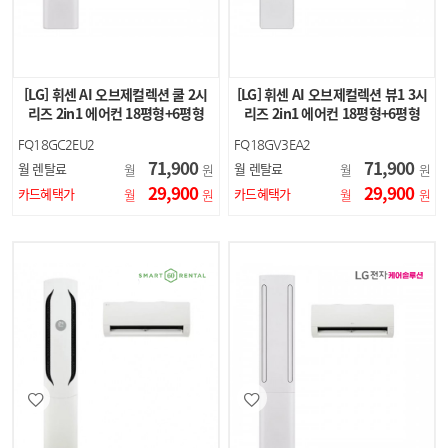
[LG] 휘센 AI 오브제컬렉션 쿨 2시
[LG] 휘센 AI 오브제컬렉션 뷰1 3시
리즈 2in1 에어컨 18평형+6평형
리즈 2in1 에어컨 18평형+6평형
(에센스 화이…
(에센스 화…
FQ18GC2EU2
FQ18GV3EA2
71,900
71,900
월 렌탈료
월 렌탈료
월
원
월
원
29,900
29,900
카드혜택가
카드혜택가
월
원
월
원