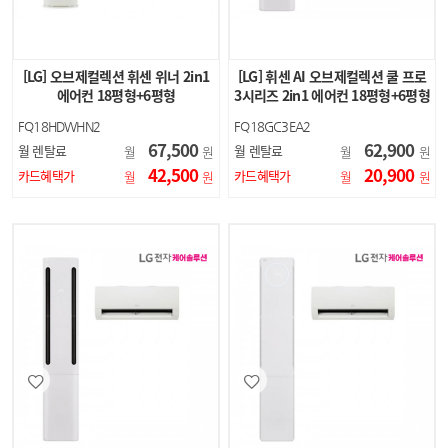
[LG] 오브제컬렉션 휘센 위너 2in1
[LG] 휘센 AI 오브제컬렉션 쿨 프로
에어컨 18평형+6평형
3시리즈 2in1 에어컨 18평형+6평형
(에센스…
FQ18HDWHN2
FQ18GC3EA2
67,500
62,900
월 렌탈료
월 렌탈료
월
원
월
원
42,500
20,900
카드혜택가
카드혜택가
월
원
월
원