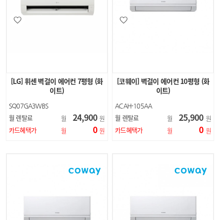
[LG] 휘센 벽걸이 에어컨 7평형 (화
[코웨이] 벽걸이 에어컨 10평형 (화
이트)
이트)
SQ07GA3WBS
ACAH-105AA
24,900
25,900
월 렌탈료
월 렌탈료
월
원
월
원
0
0
카드혜택가
카드혜택가
월
원
월
원