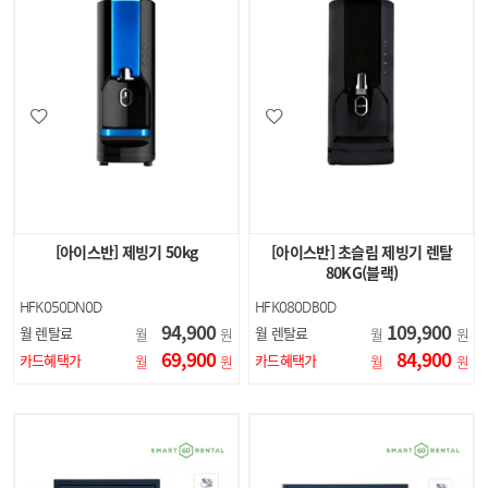
[아이스반] 제빙기 50kg
[아이스반] 초슬림 제빙기 렌탈
80KG(블랙)
HFK050DN0D
HFK080DB0D
94,900
109,900
월 렌탈료
월 렌탈료
월
원
월
원
69,900
84,900
카드혜택가
카드혜택가
월
원
월
원