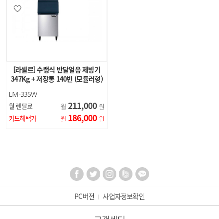
[라셀르] 수랭식 반달얼음 제빙기
347Kg + 저장통 140빈 (모듈러형)
LIM-335W
211,000
월 렌탈료
월
원
186,000
카드혜택가
월
원
PC버전
사업자정보확인