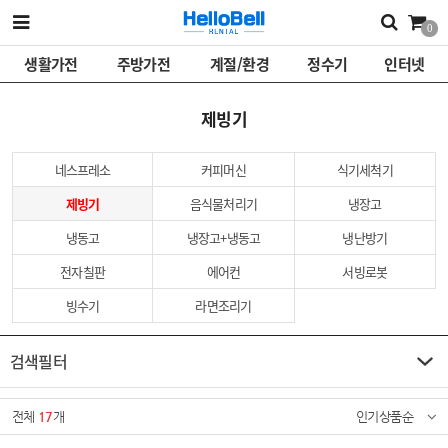
0
생활가전
주방가전
계절/환경
정수기
인터넷
제빙기
네스프레소
커피머신
식기세척기
제빙기
음식물처리기
냉장고
냉동고
냉장고+냉동고
냉난방기
전자칠판
에어컨
서빙로봇
빙수기
라면조리기
검색필터
전체
17
개
인기상품순