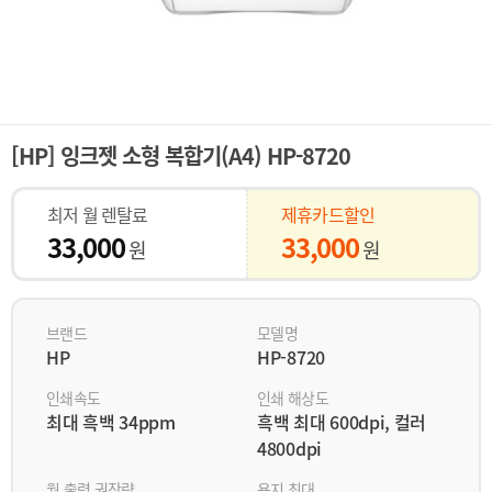
[HP] 잉크젯 소형 복합기(A4) HP-8720
최저 월 렌탈료
제휴카드할인
33,000
33,000
원
원
브랜드
모델명
HP
HP-8720
인쇄속도
인쇄 해상도
최대 흑백 34ppm
흑백 최대 600dpi, 컬러
4800dpi
월 출력 권장량
용지 최대