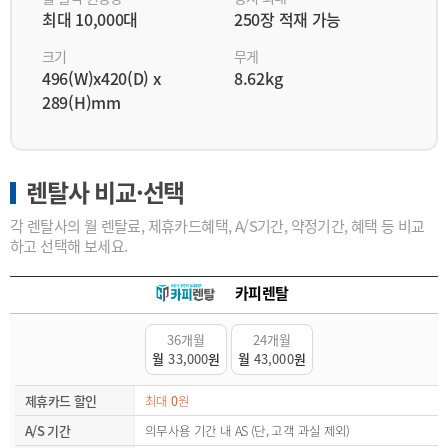
최대 10,000대
250장 적재 가능
크기
무게
496(W)x420(D) x
8.62kg
289(H)mm
렌탈사 비교·선택
각 렌탈사의 월 렌탈료, 제휴카드혜택, A/S기간, 약정기간, 혜택 등 비교
하고 선택해 보세요.
카피렌탈
36개월
24개월
월
33,000
원
월
43,000
원
제휴카드 할인
최대
0
원
A/S 기간
의무사용 기간 내 AS (단, 고객 과실 제외)