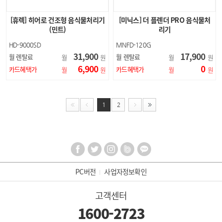
[휴렉] 히어로 건조형 음식물처리기
[미닉스] 더 플렌더 PRO 음식물처
(민트)
리기
HD-9000SD
MNFD-120G
31,900
17,900
월 렌탈료
월 렌탈료
월
원
월
원
6,900
0
카드혜택가
카드혜택가
월
원
월
원
1
2
PC버전
사업자정보확인
고객센터
1600-2723