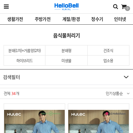
0
생활가전
주방가전
계절/환경
정수기
인터넷
음식물처리기
분쇄(1차)+거름망(2차)
분쇄형
건조식
하이브리드
미생물
업소용
검색필터
전체
34
개
인기상품순