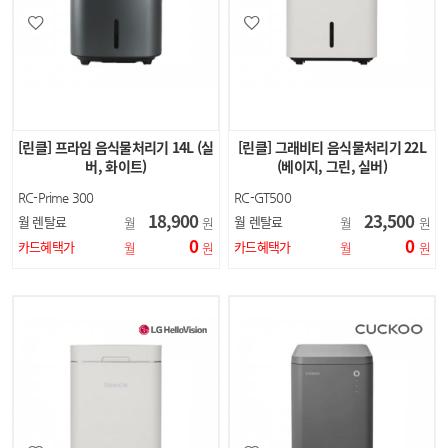
[린클] 프라임 음식물처리기 14L (실
[린클] 그래비티 음식물처리기 22L
버, 화이트)
(베이지, 그린, 실버)
RC-Prime 300
RC-GT500
18,900
23,500
월 렌탈료
월 렌탈료
월
원
월
원
0
0
카드혜택가
카드혜택가
월
원
월
원