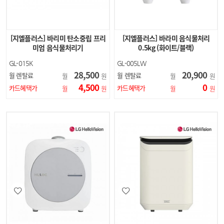
[지엘플러스] 바리미 탄소중립 프리
[지엘플러스] 바라미 음식물처리
미엄 음식물처리기
0.5kg (화이트/블랙)
GL-015K
GL-005LW
GL-005LB
28,500
20,900
월 렌탈료
월 렌탈료
월
원
월
원
4,500
0
카드혜택가
카드혜택가
월
원
월
원