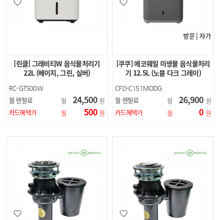
방문 | 자가
[린클] 그래비티W 음식물처리기
[쿠쿠] 에코웨일 미생물 음식물처리
22L (베이지, 그린, 실버)
기 12.5L (노블 다크 그레이)
RC-GT500W
CFD-C151MODG
24,500
26,900
월 렌탈료
월 렌탈료
월
원
월
원
500
0
카드혜택가
카드혜택가
월
원
월
원