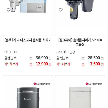
[휴렉] 지니 디스포저 음식물 처리기
[싱크퓨어] 음식물처리기 SP-400
고급형
HB-3100H
SP-400 고급형
36,900
28,500
월 렌탈료
월 렌탈료
월
원
월
원
12,900
3,500
카드혜택가
카드혜택가
월
원
월
원