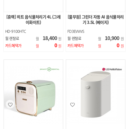
[휴렉] 히트 음식물처리기 4L (그레
[풀무원] 그린더 자동 AI 음식물처리
이화이트)
기 3.5L (베이지)
HD-9100HTC
FD3EWWS
18,400
10,900
월 렌탈료
월 렌탈료
월
원
월
원
0
0
카드혜택가
카드혜택가
월
원
월
원