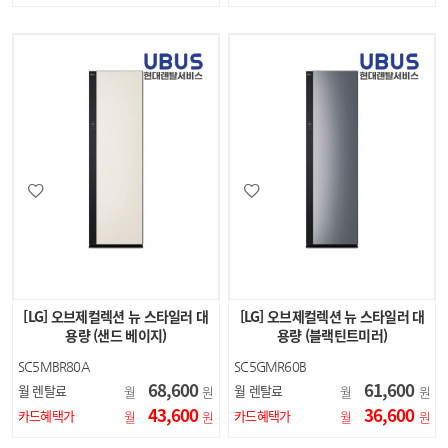
[LG] 오브제컬렉션 뉴 스타일러 대
[LG] 오브제컬렉션 뉴 스타일러 대
용량 (샌드 베이지)
용량 (블랙틴트미러)
SC5MBR80A
SC5GMR60B
68,600
61,600
월 렌탈료
월 렌탈료
월
원
월
원
43,600
36,600
카드혜택가
카드혜택가
월
원
월
원