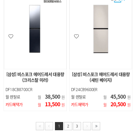
[삼성] 비스포크 에어드레서 대용량
[삼성] 비스포크 에어드레서 대용량
(크리스탈 미러)
(새틴 베이지)
DF18CB8700CR
DF24CB9600ER
38,500
45,500
월 렌탈료
월 렌탈료
월
원
월
원
13,500
20,500
카드혜택가
카드혜택가
월
원
월
원
1
2
3