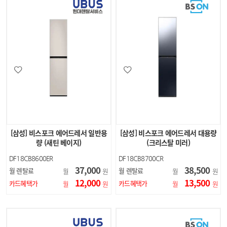
[삼성] 비스포크 에어드레서 일반용
[삼성] 비스포크 에어드레서 대용량
량 (새틴 베이지)
(크리스탈 미러)
DF18CB8600ER
DF18CB8700CR
37,000
38,500
월 렌탈료
월 렌탈료
월
원
월
원
12,000
13,500
카드혜택가
카드혜택가
월
원
월
원