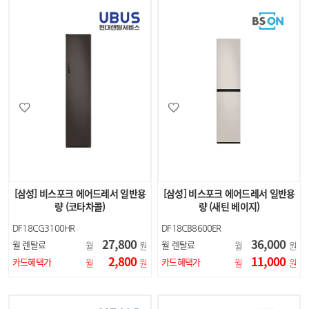
[삼성] 비스포크 에어드레서 일반용
[삼성] 비스포크 에어드레서 일반용
량 (코타차콜)
량 (새틴 베이지)
DF18CG3100HR
DF18CB8600ER
27,800
36,000
월 렌탈료
월 렌탈료
월
원
월
원
2,800
11,000
카드혜택가
카드혜택가
월
원
월
원