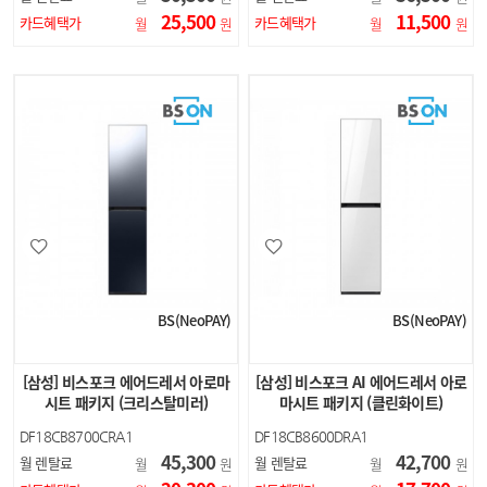
25,500
11,500
카드혜택가
카드혜택가
월
원
월
원
BS(NeoPAY)
BS(NeoPAY)
[삼성] 비스포크 에어드레서 아로마
[삼성] 비스포크 AI 에어드레서 아로
시트 패키지 (크리스탈미러)
마시트 패키지 (클린화이트)
DF18CB8700CRA1
DF18CB8600DRA1
45,300
42,700
월 렌탈료
월 렌탈료
월
원
월
원