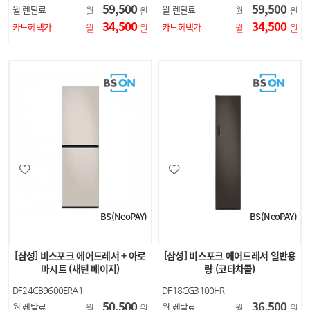
59,500
59,500
월 렌탈료
월 렌탈료
월
원
월
원
34,500
34,500
카드혜택가
카드혜택가
월
원
월
원
BS(NeoPAY)
BS(NeoPAY)
[삼성] 비스포크 에어드레서 + 아로
[삼성] 비스포크 에어드레서 일반용
마시트 (새틴 베이지)
량 (코타차콜)
DF24CB9600ERA1
DF18CG3100HR
50,500
36,500
월 렌탈료
월 렌탈료
월
원
월
원