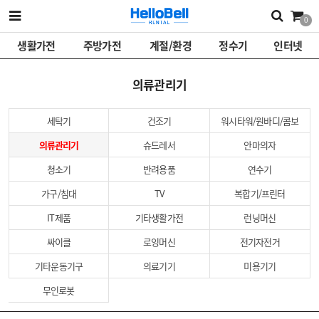
0
생활가전
주방가전
계절/환경
정수기
인터넷
의류관리기
세탁기
건조기
워시타워/원바디/콤보
의류관리기
슈드레서
안마의자
청소기
반려용품
연수기
가구/침대
TV
복합기/프린터
IT제품
기타생활가전
런닝머신
싸이클
로잉머신
전기자전거
기타운동기구
의료기기
미용기기
무인로봇