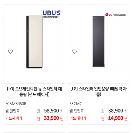
[LG] 오브제컬렉션 뉴 스타일러 대
[LG] 스타일러 일반용량 (메탈릭 차
용량 (샌드 베이지)
콜)
SC5MBR60B
S3CMC
58,900
38,900
월 렌탈료
월 렌탈료
월
원
월
원
33,900
14,900
카드혜택가
카드혜택가
월
원
월
원