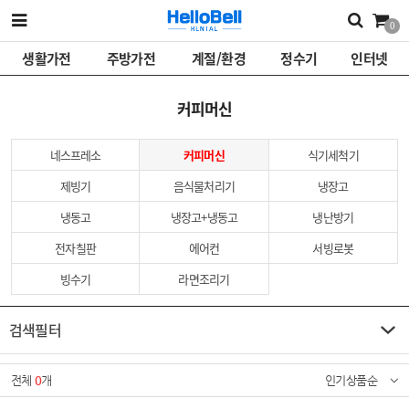
0
생활가전
주방가전
계절/환경
정수기
인터넷
커피머신
네스프레소
커피머신
식기세척기
제빙기
음식물처리기
냉장고
냉동고
냉장고+냉동고
냉난방기
전자칠판
에어컨
서빙로봇
빙수기
라면조리기
검색필터
전체
0
개
인기상품순