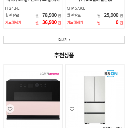
처 베이지)
FH24ENE
CHP-5730L
78,900
25,900
월 렌탈료
월 렌탈료
월
원
월
원
36,900
0
카드혜택가
카드혜택가
월
원
월
원
더보기
추천상품