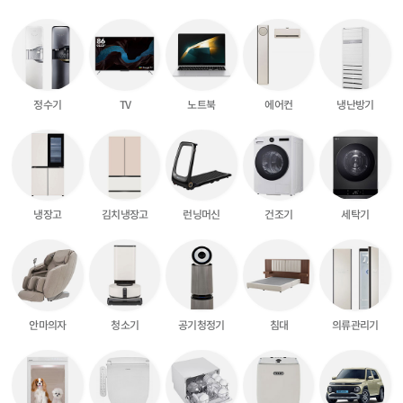
냉난방기
정수기
노트북
에어컨
TV
김치냉장고
런닝머신
냉장고
건조기
세탁기
공기청정기
의류관리기
안마의자
청소기
침대