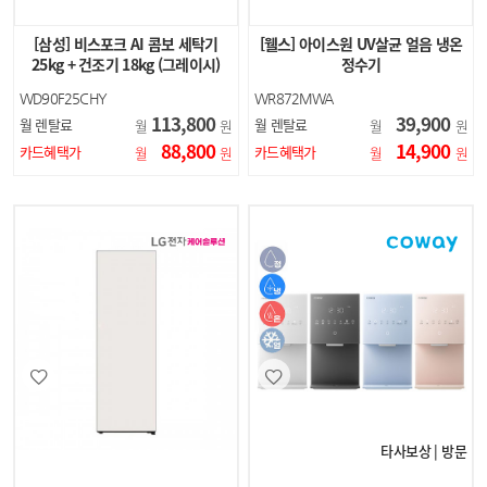
[삼성] 비스포크 AI 콤보 세탁기
[웰스] 아이스원 UV살균 얼음 냉온
25kg + 건조기 18kg (그레이시)
정수기
WD90F25CHY
WR872MWA
113,800
39,900
월 렌탈료
월 렌탈료
월
원
월
원
88,800
14,900
카드혜택가
카드혜택가
월
원
월
원
타사보상 | 방문