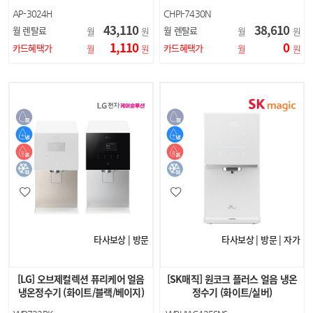
얼 브라운/페블 그레이/가든 그레이)
AP-3024H
CHPI-7430N
43,110
38,610
월 렌탈료
월 렌탈료
월
원
월
원
1,110
0
카드혜택가
카드혜택가
월
원
월
원
타사보상 | 방문
타사보상 | 방문 | 자가
[LG] 오브제컬렉션 퓨리케어 얼음
[SK매직] 원코크 플러스 얼음 냉온
냉온정수기 (화이트/블랙/베이지)
정수기 (화이트/실버)