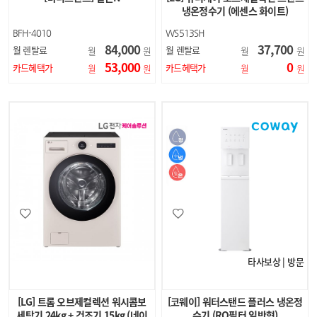
냉온정수기 (에센스 화이트)
BFH-4010
WS513SH
84,000
37,700
월 렌탈료
월 렌탈료
월
원
월
원
53,000
0
카드혜택가
카드혜택가
월
원
월
원
타사보상 | 방문
[LG] 트롬 오브제컬렉션 워시콤보
[코웨이] 워터스탠드 플러스 냉온정
세탁기 24kg + 건조기 15kg (네이
수기 (RO필터 일반형)