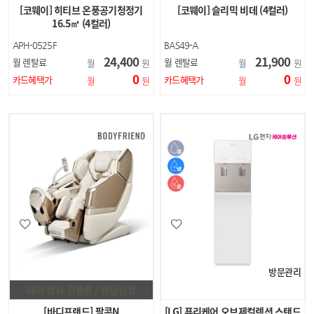
[코웨이] 히티브 온풍공기청정기
[코웨이] 슬리믹 비데 (4컬러)
16.5㎡ (4컬러)
APH-0525F
BAS49-A
24,400
21,900
월 렌탈료
월 렌탈료
월
원
월
원
0
0
카드혜택가
카드혜택가
월
원
월
원
방문관리
대박 행사 진행중 / 상담신청
[바디프랜드] 팔콘N
[LG] 퓨리케어 오브제컬렉션 스탠드