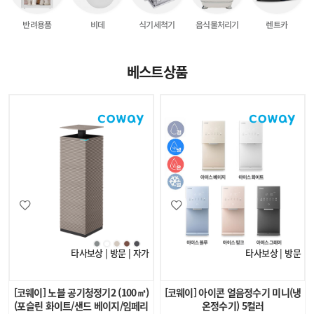
음식물처리기
식기세척기
반려용품
렌트카
비데
베스트상품
타사보상 | 방문 | 자가
타사보상 | 방문
[코웨이] 노블 공기청정기2 (100㎡)
[코웨이] 아이콘 얼음정수기 미니(냉
(포슬린 화이트/샌드 베이지/임페리
온정수기) 5컬러