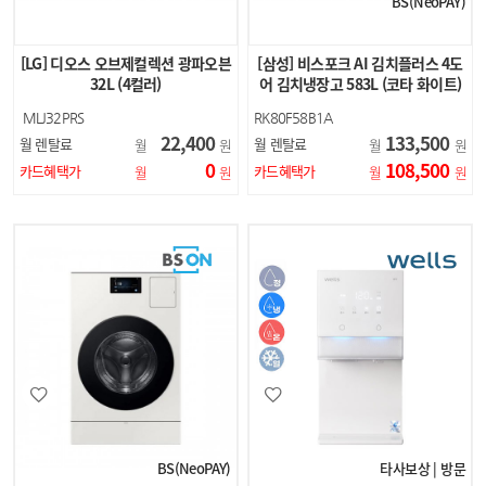
BS(NeoPAY)
[LG] 디오스 오브제컬렉션 광파오븐
[삼성] 비스포크 AI 김치플러스 4도
32L (4컬러)
어 김치냉장고 583L (코타 화이트)
MLJ32PRS
RK80F58B1A
MLJ32MRS
22,400
133,500
월 렌탈료
월 렌탈료
월
원
월
원
MLJ32HRS
0
108,500
MLJ32ERS
카드혜택가
카드혜택가
월
원
월
원
BS(NeoPAY)
타사보상 | 방문