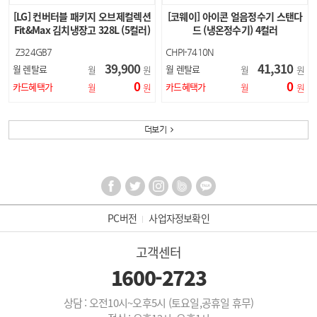
[LG] 컨버터블 패키지 오브제컬렉션
[코웨이] 아이콘 얼음정수기 스탠다
Fit&Max 김치냉장고 328L (5컬러)
드 (냉온정수기) 4컬러
Z324GB7
CHPI-7410N
Z324GH7S
39,900
41,310
월 렌탈료
월 렌탈료
월
원
월
원
Z324GN7S
0
0
Z324GQ7S
카드혜택가
카드혜택가
월
원
월
원
Z324GG7S
더보기
PC버전
사업자정보확인
고객센터
1600-2723
상담 : 오전10시~오후5시 (토요일,공휴일 휴무)