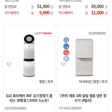
WD722RK
WPUIAC425SNS
WD722RH
WPUIAC425SNW
51,900
39,000
월 렌탈료
월 렌탈료
월
원
월
원
WD722RE
9,900
11,000
카드혜택가
카드혜택가
월
원
월
원
방문 | 자가
타사보상 | 방문 | 자가
[LG] 퓨리케어 360˚ 공기청정기 플
[쿠쿠] 제로 100 슬림 얼음 냉온 정
러스 30평형 (크리미 스노우)
수기 (4컬러)
AS305DWWAM
CP-AHS100HEW
CP-AHS100HEG