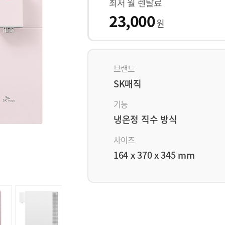
최저 월 렌탈료
23,000
원
브랜드
SK매직
기능
냉온정 직수 방식
사이즈
164 x 370 x 345 mm