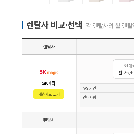
렌탈사 비교·선택
각 렌탈사의 월 렌탈료
렌탈사
84개
월
26,4
SK매직
A/S 기간
제휴카드 보기
안내사항
렌탈사