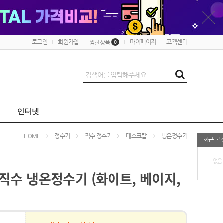
로그인
회원가입
마이페이지
고객센터
찜한상품
0
인터넷
정수기
직수 정수기
데스크탑
냉온정수기
HOME
최근 본
없음
 직수 냉온정수기 (화이트, 베이지,