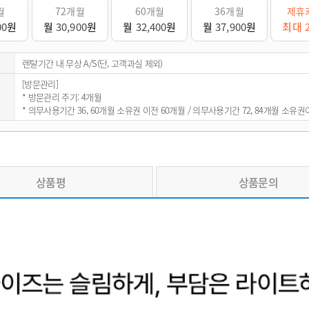
월
72개월
60개월
36개월
제휴
00
원
월
30,900
원
월
32,400
원
월
37,900
원
최대
렌탈기간 내 무상 A/S(단, 고객과실 제외)
[방문관리]
* 방문관리 주기: 4개월
* 의무사용기간 36, 60개월 소유권 이전 60개월 / 의무사용기간 72, 84개월 소유
상품평
상품문의