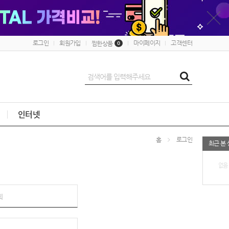
로그인
회원가입
마이페이지
고객센터
찜한상품
0
인터넷
홈
로그인
최근 본
없음
회