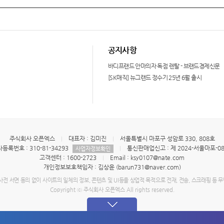
공지사항
바디프랜드 안마의자 독점 렌탈 - 브랜드경제신문
[SK매직] 뉴그랜드 정수기 25년 6월 출시
주식회사 오픈엑스
대표자 : 김미진
서울특별시 마포구 성암로 330, 808호
등록번호 : 310-81-34293
통신판매업신고 : 제 2024-서울마포-08
사업자정보확인
고객센터 : 1600-2723
Email : ksy0107@nate.com
개인정보보호책임자 : 김상윤 (barun731@naver.com)
전 서면 동의 없이 사이트의 일체의 정보, 콘텐츠 및 UI등을 상업적 목적으로 전재, 전송, 스크래핑 등 무
Copyright ⓒ 주식회사 오픈엑스 All rights reserved.